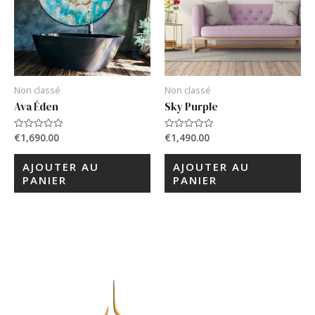
Non classé
Non classé
Ava Éden
Sky Purple
€
1,690.00
€
1,490.00
Note
Note
0
0
sur
sur
5
5
AJOUTER AU
AJOUTER AU
PANIER
PANIER