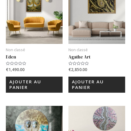
Non classé
Non classé
Eden
Agathe Art
€
1,490.00
€
2,850.00
Note
Note
0
0
sur
sur
5
5
AJOUTER AU
AJOUTER AU
PANIER
PANIER