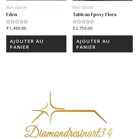
Non classé
Non classé
Eden
Tableau Epoxy Flora
€
1,490.00
€
2,750.00
Note
Note
0
0
sur
sur
5
5
AJOUTER AU
AJOUTER AU
PANIER
PANIER