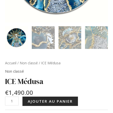
Accueil
/
Non classé
/ ICE Médusa
Non classé
ICE Médusa
€
1,490.00
quantité
AJOUTER AU PANIER
de
ICE